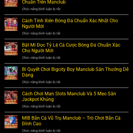
Manclub
Chuẩn Trên Manclub
Kèo
Hiệu
ở
Chức năng bình luận bị tắt
Tài
Quả
Soi
Xỉu
Cho
Kèo
Cách Tính Xiên Bóng Đá Chuẩn Xác Nhất Cho
2
Người
V-
1/4
Người Mới
Mới
League
Và
ở
Chức năng bình luận bị tắt
Với
Mẹo
Cách
Dữ
Thắng
Tính
Bật Mí Đọc Tỷ Lệ Cá Cược Bóng Đá Chuẩn Xác
Liệu
Lớn
Xiên
Phân
Cho Người Mới
Dễ
Bóng
Tích
Dàng
ở
Chức năng bình luận bị tắt
Đá
Cực
Bật
Chuẩn
Chuẩn
Mí
Bí Quyết Chơi Bigcity Boy Manclub Săn Thưởng Dễ
Xác
Trên
Đọc
Nhất
Dàng
Manclub
Tỷ
Cho
ở
Chức năng bình luận bị tắt
Lệ
Người
Bí
Cá
Mới
Quyết
Cách Chơi Man Slots Manclub Và 5 Mẹo Săn
Cược
Chơi
Bóng
Jackpot Khủng
Bigcity
Đá
ở
Chức năng bình luận bị tắt
Boy
Chuẩn
Cách
Manclub
Xác
Chơi
MIB Bắn Cá Vũ Trụ Manclub – Trò Chơi Bắn Cá
Săn
Cho
Man
Thưởng
Đỉnh Cao
Người
Slots
Dễ
Mới
ở
Chức năng bình luận bị tắt
Manclub
Dàng