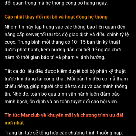
đổi quan trọng mà hệ thống công bố hàng ngày.
Cập nhật thay đổi nội bộ và hoạt động hệ thống
Nhóm tin này tập trung vào các thông báo liên quan đến
nâng cấp server, tối ưu tốc độ giao dịch và điều chỉnh tỷ lệ
cược. Trung bình mỗi tháng có 10–15 bản tin kỹ thuật
được phát hành, kèm hướng dẫn chi tiết để người chơi
nắm rõ thời gian bảo trì và phạm vi ảnh hưởng.
Tất cả dữ liệu đều được kiểm duyệt bởi bộ phận kỹ thuật
trước khi đăng tải công khai. Mỗi bản tin đều có mã tham
chiếu riêng, giúp người chơi dễ tra cứu và xác minh thông
tin. Nhờ đó, toàn bộ quá trình vận hành luôn đảm bảo
minh bạch, ổn định và an toàn tuyệt đối cho hội viên.
Tin tức Manclub về khuyến mãi và chương trình ưu đãi
mới nhất
Trang tin tức sẽ tổng hợp các chương trình thưởng nạp,