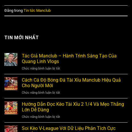
Đăng trong
Tin tức Manclub
TIN MỚI NHẤT
Tác Giả Manclub – Hành Trình Sáng Tạo Của
Quang Linh Vlogs
ở
Chức năng bình luận bị tắt
Tác
Giả
Cách Cá Độ Bóng Đá Tài Xỉu Manclub Hiệu Quả
Manclub
Cho Người Mới
–
ở
Chức năng bình luận bị tắt
Hành
Cách
Trình
Cá
Hướng Dẫn Đọc Kèo Tài Xỉu 2 1/4 Và Mẹo Thắng
Sáng
Độ
Tạo
Lớn Dễ Dàng
Bóng
Của
ở
Chức năng bình luận bị tắt
Đá
Quang
Hướng
Tài
Linh
Dẫn
Soi Kèo V-League Với Dữ Liệu Phân Tích Cực
Xỉu
Vlogs
Đọc