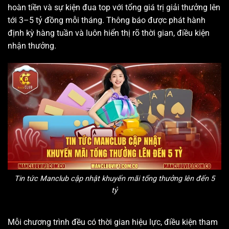
hoàn tiền và sự kiện đua top với tổng giá trị giải thưởng lên
tới 3–5 tỷ đồng mỗi tháng. Thông báo được phát hành
định kỳ hàng tuần và luôn hiển thị rõ thời gian, điều kiện
nhận thưởng.
Tin tức Manclub cập nhật khuyến mãi tổng thưởng lên đến 5
tỷ
Mỗi chương trình đều có thời gian hiệu lực, điều kiện tham