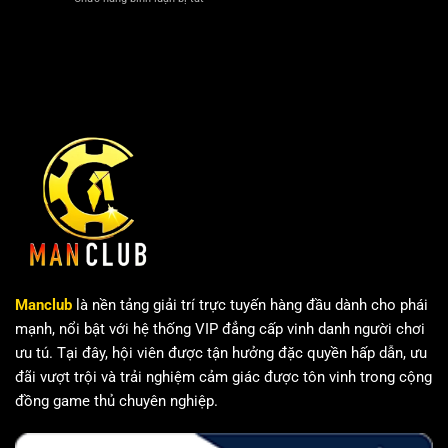
Game
Thưởng
Luật
Đổi
Hấp
Chơi
Thưởng
Dẫn
Bầu
Online
Cua
Cực
Manclub
Chất
Cực
Dễ
Hiểu
Dành
Cho
Tân
Binh
Manclub
là nền tảng giải trí trực tuyến hàng đầu dành cho phái
mạnh, nổi bật với hệ thống VIP đẳng cấp vinh danh người chơi
ưu tú. Tại đây, hội viên được tận hưởng đặc quyền hấp dẫn, ưu
đãi vượt trội và trải nghiệm cảm giác được tôn vinh trong cộng
đồng game thủ chuyên nghiệp.