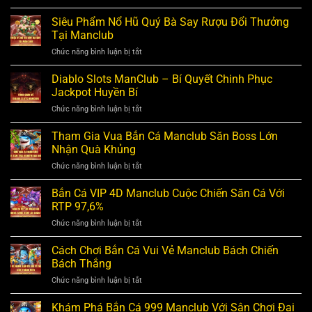
MIB
Và
Bắn
Siêu Phẩm Nổ Hũ Quý Bà Say Rượu Đổi Thưởng
5
Cá
Mẹo
Tại Manclub
Vũ
Săn
ở
Chức năng bình luận bị tắt
Trụ
Jackpot
Siêu
Manclub
Khủng
Phẩm
Diablo Slots ManClub – Bí Quyết Chinh Phục
–
Nổ
Trò
Jackpot Huyền Bí
Hũ
Chơi
ở
Chức năng bình luận bị tắt
Quý
Bắn
Diablo
Bà
Cá
Slots
Tham Gia Vua Bắn Cá Manclub Săn Boss Lớn
Say
Đỉnh
ManClub
Rượu
Nhận Quà Khủng
Cao
–
Đổi
ở
Chức năng bình luận bị tắt
Bí
Thưởng
Tham
Quyết
Tại
Gia
Bắn Cá VIP 4D Manclub Cuộc Chiến Săn Cá Với
Chinh
Manclub
Vua
Phục
RTP 97,6%
Bắn
Jackpot
ở
Chức năng bình luận bị tắt
Cá
Huyền
Bắn
Manclub
Bí
Cá
Cách Chơi Bắn Cá Vui Vẻ Manclub Bách Chiến
Săn
VIP
Boss
Bách Thắng
4D
Lớn
ở
Chức năng bình luận bị tắt
Manclub
Nhận
Cách
Cuộc
Quà
Chơi
Khám Phá Bắn Cá 999 Manclub Với Sân Chơi Đại
Chiến
Khủng