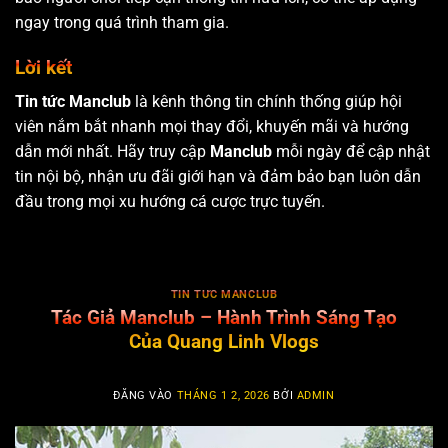
ngay trong quá trình tham gia.
Lời kết
Tin tức Manclub
là kênh thông tin chính thống giúp hội
viên nắm bắt nhanh mọi thay đổi, khuyến mãi và hướng
dẫn mới nhất. Hãy truy cập
Manclub
mỗi ngày để cập nhật
tin nội bộ, nhận ưu đãi giới hạn và đảm bảo bạn luôn dẫn
đầu trong mọi xu hướng cá cược trực tuyến.
TIN TỨC MANCLUB
Tác Giả Manclub – Hành Trình Sáng Tạo
Của Quang Linh Vlogs
ĐĂNG VÀO
THÁNG 1 2, 2026
BỞI
ADMIN