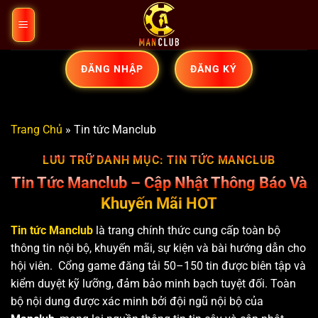
Bỏ
qua
nội
dung
ĐĂNG NHẬP
ĐĂNG KÝ
Trang Chủ
»
Tin tức Manclub
LƯU TRỮ DANH MỤC:
TIN TỨC MANCLUB
Tin Tức Manclub – Cập Nhật Thông Báo Và
Khuyến Mãi HOT
Tin tức Manclub
là trang chính thức cung cấp toàn bộ
thông tin nội bộ, khuyến mãi, sự kiện và bài hướng dẫn cho
hội viên. Cổng game đăng tải 50–150 tin được biên tập và
kiểm duyệt kỹ lưỡng, đảm bảo minh bạch tuyệt đối. Toàn
bộ nội dung được xác minh bởi đội ngũ nội bộ của