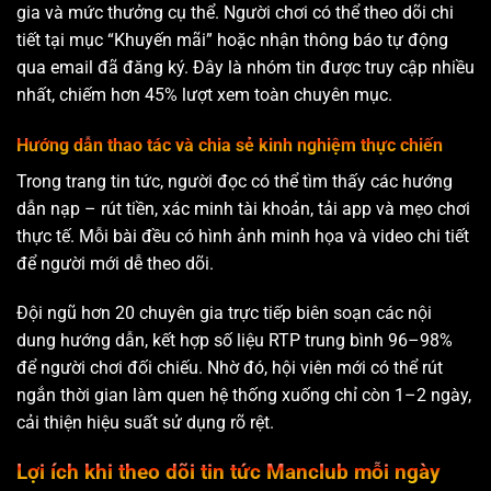
gia và mức thưởng cụ thể. Người chơi có thể theo dõi chi
tiết tại mục “Khuyến mãi” hoặc nhận thông báo tự động
qua email đã đăng ký. Đây là nhóm tin được truy cập nhiều
nhất, chiếm hơn 45% lượt xem toàn chuyên mục.
Hướng dẫn thao tác và chia sẻ kinh nghiệm thực chiến
Trong trang tin tức, người đọc có thể tìm thấy các hướng
dẫn nạp – rút tiền, xác minh tài khoản, tải app và mẹo chơi
thực tế. Mỗi bài đều có hình ảnh minh họa và video chi tiết
để người mới dễ theo dõi.
Đội ngũ hơn 20 chuyên gia trực tiếp biên soạn các nội
dung hướng dẫn, kết hợp số liệu RTP trung bình 96–98%
để người chơi đối chiếu. Nhờ đó, hội viên mới có thể rút
ngắn thời gian làm quen hệ thống xuống chỉ còn 1–2 ngày,
cải thiện hiệu suất sử dụng rõ rệt.
Lợi ích khi theo dõi tin tức Manclub mỗi ngày